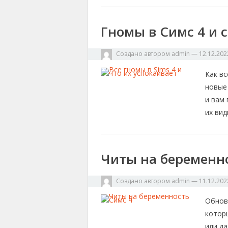
Гномы в Симс 4 и 
Создано автором
admin
—
12.12.202
Как вс
новые
и вам 
их вид
Читы на беременно
Создано автором
admin
—
11.12.202
Обнов
котор
или д