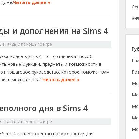
 доме.
Читать далее »
Се
Янв
ды и дополнения на Sims 4
3
в
Гайды и помощь по игре
Ру
вка модов в Sims 4 – это отличный способ
Га
ить новые функции, предметы и возможности в
Гот
 Вот пошаговое руководство, которое поможет вам
вить моды в Sims 4.
Читать далее »
Мод
Мод
полного дня в Sims 4
Мод
Мо
3
в
Гайды и помощь по игре
Мо
е Sims 4 есть множество возможностей для