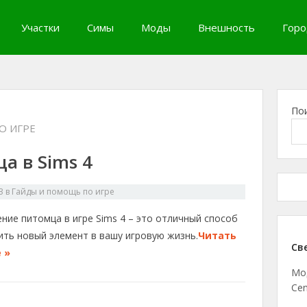
Участки
Симы
Моды
Внешность
Горо
По
О ИГРЕ
а в Sims 4
3
в
Гайды и помощь по игре
ние питомца в игре Sims 4 – это отличный способ
ить новый элемент в вашу игровую жизнь.
Читать
Св
 »
Мо
Cen