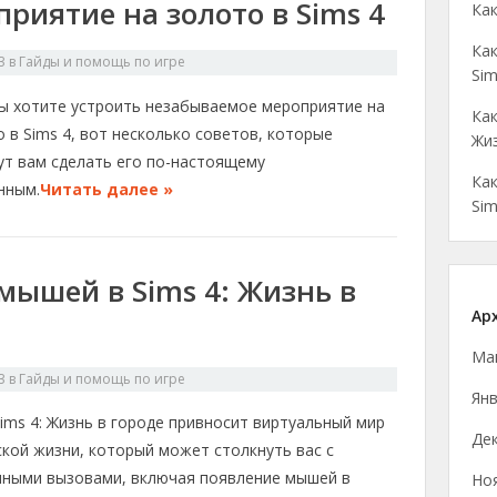
риятие на золото в Sims 4
Как
Как
3
в
Гайды и помощь по игре
Sim
вы хотите устроить незабываемое мероприятие на
Как
 в Sims 4, вот несколько советов, которые
Жиз
ут вам сделать его по-настоящему
Как
нным.
Читать далее »
Sim
 мышей в Sims 4: Жизнь в
Ар
Ма
3
в
Гайды и помощь по игре
Янв
ims 4: Жизнь в городе привносит виртуальный мир
Де
ской жизни, который может столкнуть вас с
чными вызовами, включая появление мышей в
Но