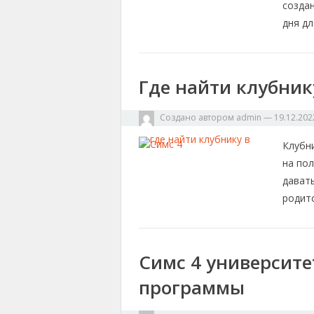
созда
дня д
Где найти клубник
Создано автором
admin
—
19.12.202
Клубни
на пол
давать
родитс
Симс 4 университе
программы