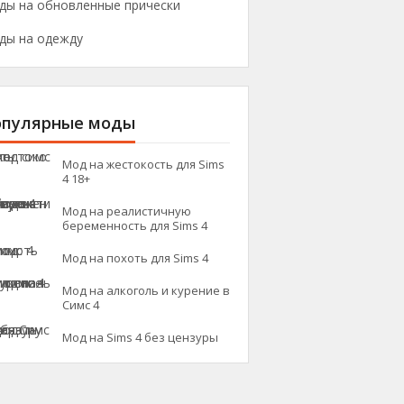
ды на обновленные прически
ды на одежду
опулярные моды
Мод на жестокость для Sims
4 18+
Мод на реалистичную
беременность для Sims 4
Мод на похоть для Sims 4
Мод на алкоголь и курение в
Симс 4
Мод на Sims 4 без цензуры