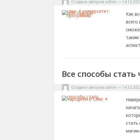
Создано автором
admin
—
14.12.202
Как в
всего 
сможе
таким
аспек
Все способы стать
Создано автором
admin
—
14.12.202
Наверн
начат
котор
стать
магию