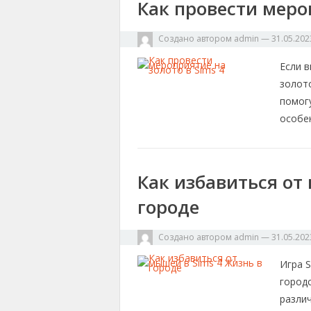
Как провести мероп
Создано автором
admin
—
31.05.202
Если 
золото
помог
особе
Как избавиться от
городе
Создано автором
admin
—
31.05.202
Игра S
город
разли