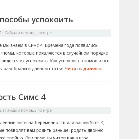
способы успокоить
2
в
Гайды и помощь по игре
е мы знаем в Симс 4: Времена года появились
 гномы, которые появляются в случайном порядке
придется их успокоить. Как успокоить гномов и все
ы разобраны в данном статье.
Читать далее »
сть Симс 4
2
в
Гайды и помощь по игре
ленные читы на беременность для вашей Sims 4,
ые позволят вам родить раньше, родить двойню
аже тройню. При помощи читов ваша игра