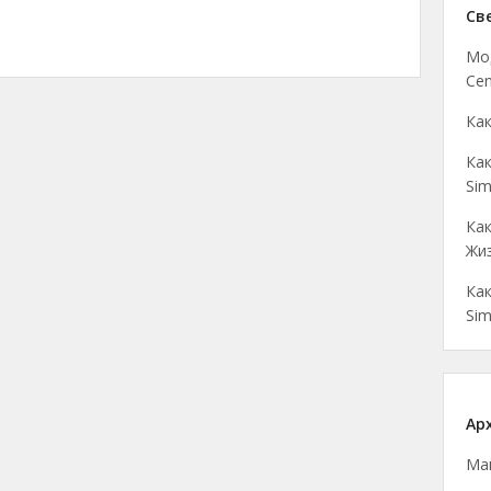
Св
Мо
Cen
Как
Как
Sim
Как
Жиз
Как
Sim
Ар
Ма