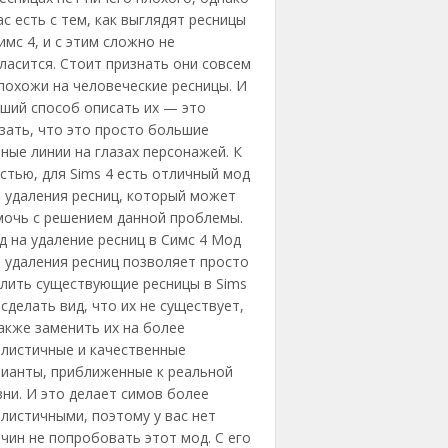
ас есть с тем, как выглядят ресницы
имс 4, и с этим сложно не
ласится. Стоит признать они совсем
похожи на человеческие ресницы. И
ший способ описать их — это
зать, что это просто большие
ные линии на глазах персонажей. К
стью, для Sims 4 есть отличный мод
 удаления ресниц, который может
мочь с решением данной проблемы.
 на удаление ресниц в Симс 4 Мод
 удаления ресниц позволяет просто
алить существующие ресницы в Sims
 сделать вид, что их не существует,
акже заменить их на более
алистичные и качественные
рианты, приближенные к реальной
ни. И это делает симов более
листичными, поэтому у вас нет
чин не попробовать этот мод. С его