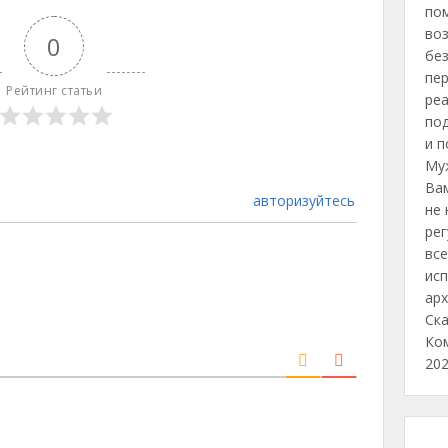
по
во
0
без
пе
Рейтинг статьи
ре
по
и п
Му
Ва
авторизуйтесь
не 
рег
все
исп
арх
Ск
Ко
202