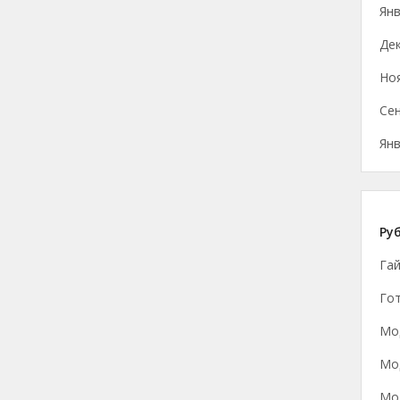
Янв
Де
Но
Се
Янв
Ру
Га
Гот
Мод
Мод
Мод