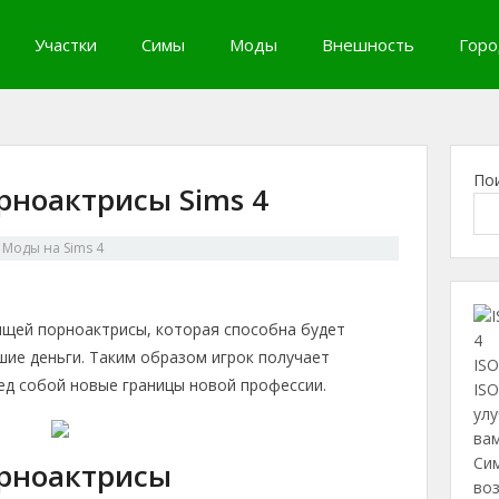
Участки
Симы
Моды
Внешность
Горо
По
рноактрисы Sims 4
в
Моды на Sims 4
ящей порноактрисы, которая способна будет
шие деньги. Таким образом игрок получает
ISO
ед собой новые границы новой профессии.
ISO
ул
вам
Сим
орноактрисы
во