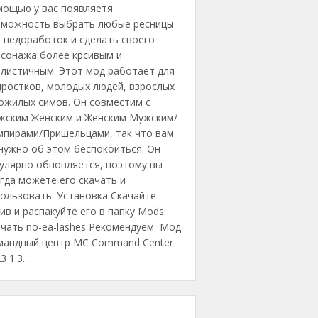
мощью у вас появляетя
зможность выбрать любые ресницы
 недоработок и сделать своего
рсонажа более крсивым и
алистичным. Этот мод работает для
дростков, молодых людей, взрослых
ожилых симов. Он совместим с
жским Женским и Женским Мужским/
мпирами/Пришельцами, так что вам
нужно об этом беспокоиться. Он
улярно обновляется, поэтому вы
гда можете его скачать и
ользовать. Установка Скачайте
ив и распакуйте его в папку Mods.
ачать no-ea-lashes Рекомендуем Мод
мандный центр MC Command Center
3 1.3...