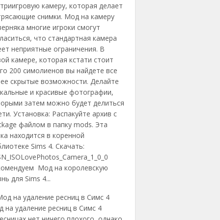
триигровую камеру, которая делает
трясающие снимки. Мод на камеру
ерняка многие игроки смогут
ласиться, что стандартная камера
ет неприятные ограничения. В
ой камере, которая кстати стоит
го 200 симолиенов вы найдете все
нее скрытые возможности. Делайте
икальные и красивые фотографии,
торыми затем можно будет делиться
ети. Установка: Распакуйте архив с
ckage файлом в папку mods. Эта
ка находится в коренной
лиотеке Sims 4. Скачать:
SN_ISOLovePhotos_Camera_1_0_0
комендуем Мод на королевскую
нь для Sims 4...
 на удаление ресниц в Симс 4
есницах нет ничего плохого, однако