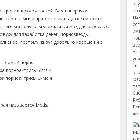
вну
по
астроек и возможностей. Вам наверняка
Нав
цессом съемки и при желании вы даже сможете
сог
 итоге мы получаем уникальный мод для взрослых,
име
 вуху для заработка денег. Порнозвезды
нов
олиенов, поэтому живут довольно хорошо ни в
все
ра
ун
ко
в с
.pa
пап
биб
RV
орая называется Mods.
Ре
жиз
Мод
В р