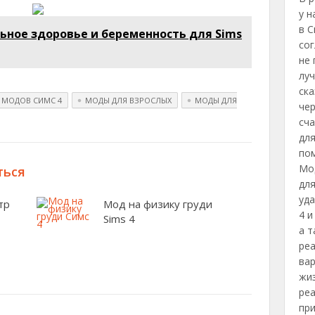
у н
в С
ьное здоровье и беременность для Sims
сог
не 
луч
ска
 МОДОВ СИМС 4
МОДЫ ДЛЯ ВЗРОСЛЫХ
МОДЫ ДЛЯ
чер
сча
для
по
Мод
ться
для
уд
тр
Мод на физику груди
4 и
Sims 4
а т
ре
ва
жиз
реа
при