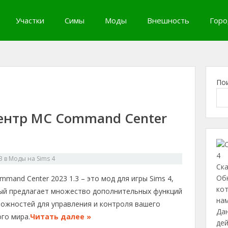
Участки
Симы
Моды
Внешность
Горо
По
нтр MC Command Center
3
в
Моды на Sims 4
Ска
Об
mand Center 2023 1.3 – это мод для игры Sims 4,
ко
ый предлагает множество дополнительных функций
нам
можностей для управления и контроля вашего
Дан
го мира.
Читать далее »
де