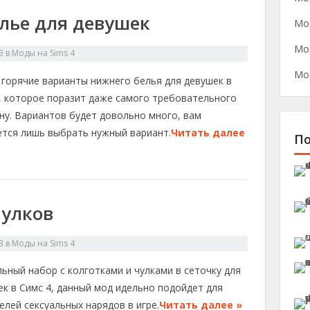
лье для девушек
Мо
Мо
3
в
Моды на Sims 4
Мо
 горячие варианты нижнего белья для девушек в
4, которое поразит даже самого требовательного
ну. Вариантов будет довольно много, вам
ется лишь выбрать нужный вариант.
Читать далее
П
чулков
3
в
Моды на Sims 4
ьный набор с колготками и чулками в сеточку для
к в Симс 4, данный мод идельно подойдет для
лей сексуальных нарядов в игре.
Читать далее »