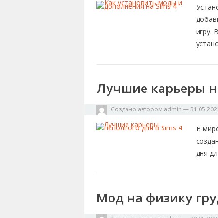
Устано
добав
игру.
устано
Лучшие карьеры не
Создано автором
admin
—
31.05.202
В мир
созда
дня д
Мод на физику гру