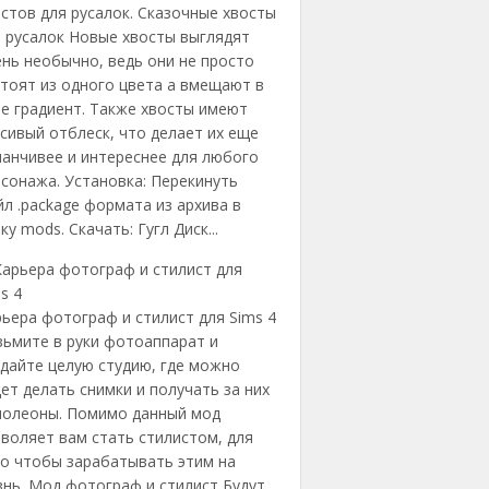
стов для русалок. Сказочные хвосты
 русалок Новые хвосты выглядят
нь необычно, ведь они не просто
тоят из одного цвета а вмещают в
е градиент. Также хвосты имеют
сивый отблеск, что делает их еще
анчивее и интереснее для любого
сонажа. Установка: Перекинуть
л .package формата из архива в
ку mods. Скачать: Гугл Диск...
ьера фотограф и стилист для Sims 4
зьмите в руки фотоаппарат и
дайте целую студию, где можно
ет делать снимки и получать за них
молеоны. Помимо данный мод
воляет вам стать стилистом, для
го чтобы зарабатывать этим на
нь. Мод фотограф и стилист Будут