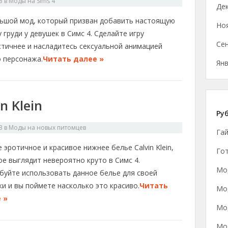
3
в
Моды на Sims 4
Де
ьшой мод, который призван добавить настоящую
Но
 груди у девушек в Симс 4. Сделайте игру
Се
стичнее и насладитесь сексуальной анимацией
о персонажа.
Читать далее »
Янв
n Klein
Ру
3
в
Моды на новых питомцев
Га
 эротичное и красивое нижнее белье Calvin Klein,
Гот
е выглядит невероятно круто в Симс 4.
Мод
буйте использовать данное белье для своей
и и вы поймете насколько это красиво.
Читать
Мод
 »
Мод
Мо