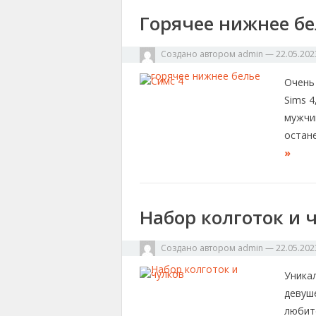
Горячее нижнее бе
Создано автором
admin
—
22.05.202
Очень
Sims 
мужчи
остан
»
Набор колготок и 
Создано автором
admin
—
22.05.202
Уникал
девуше
любите