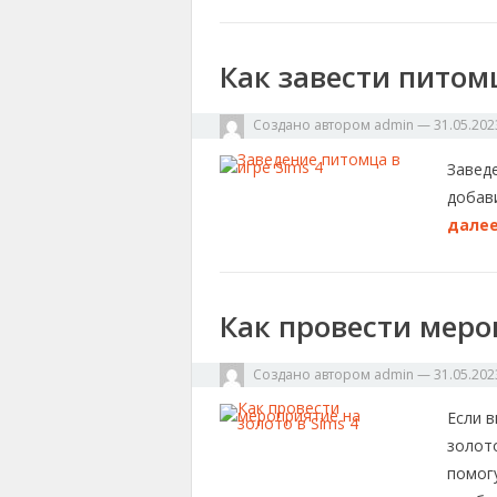
Как завести питомц
Создано автором
admin
—
31.05.202
Заведе
добав
далее
Как провести мероп
Создано автором
admin
—
31.05.202
Если 
золото
помог