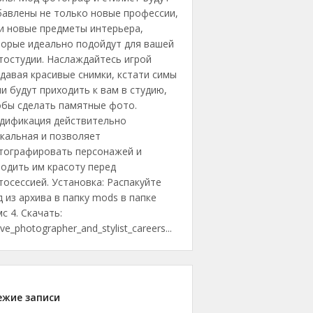
бавлены не только новые профессии,
и новые предметы интерьера,
торые идеально подойдут для вашей
тостудии. Наслаждайтесь игрой
давая красивые снимки, кстати симы
и будут приходить к вам в студию,
обы сделать памятные фото.
дификация действительно
кальная и позволяет
тографировать персонажей и
одить им красоту перед
осессией. Установка: Распакуйте
 из архива в папку mods в папке
с 4. Скачать:
ive_photographer_and_stylist_careers...
ежие записи