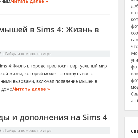
нным.
Читать далее »
до
но 
ко
фо
 мышей в Sims 4: Жизнь в
соз
сам
чт
Мо
3
в
Гайды и помощь по игре
уни
ims 4: Жизнь в городе привносит виртуальный мир
фо
нав
ской жизни, который может столкнуть вас с
фот
чными вызовами, включая появление мышей в
мод
 доме.
Читать далее »
Сим
act
ды и дополнения на Sims 4
3
в
Гайды и помощь по игре
Св