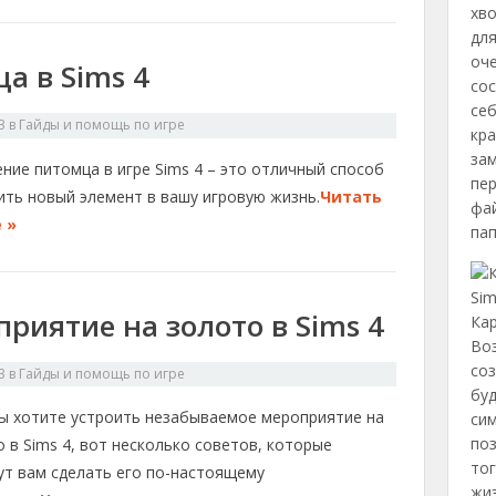
хво
для
оче
а в Sims 4
сос
себ
3
в
Гайды и помощь по игре
кра
зам
ние питомца в игре Sims 4 – это отличный способ
пер
ить новый элемент в вашу игровую жизнь.
Читать
фай
 »
пап
риятие на золото в Sims 4
Кар
Во
соз
3
в
Гайды и помощь по игре
буд
вы хотите устроить незабываемое мероприятие на
си
поз
 в Sims 4, вот несколько советов, которые
то
ут вам сделать его по-настоящему
жиз