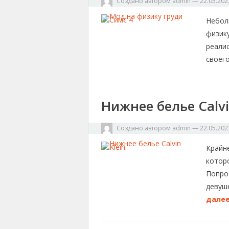
Создано автором
admin
—
22.05.202
Небол
физику
реали
своег
Нижнее белье Calvi
Создано автором
admin
—
22.05.202
Крайне
которо
Попро
девушк
далее