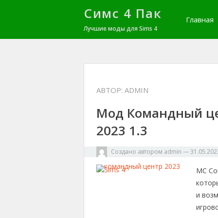
Симс 4 Пак
Главная
Лучшие моды для Sims 4
АВТОР:
ADMIN
Мод Командный це
2023 1.3
Создано автором
admin
—
31.05.202
MC Com
котор
и воз
игрово